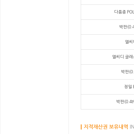
다품종 PO
박판(0.
앨씨
앨씨디 글래
박판(0.
정밀 
박판(0.4
지적재산권 보유내역
I